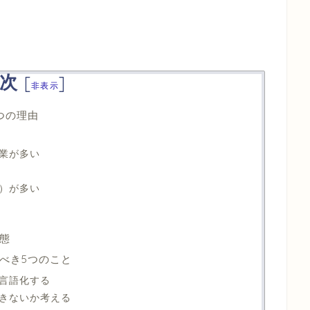
次
[
]
非表示
つの理由
業が多い
）が多い
態
べき5つのこと
言語化する
きないか考える